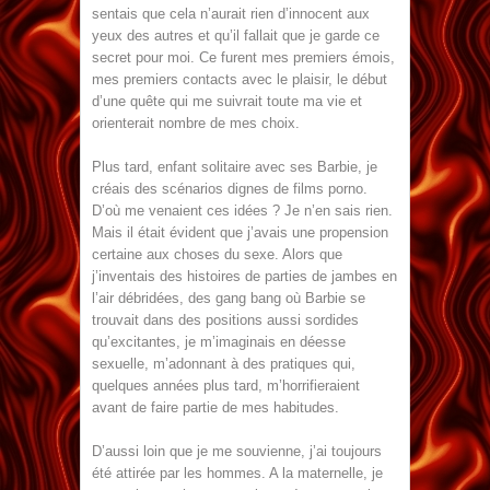
sentais que cela n’aurait rien d’innocent aux
yeux des autres et qu’il fallait que je garde ce
secret pour moi. Ce furent mes premiers émois,
mes premiers contacts avec le plaisir, le début
d’une quête qui me suivrait toute ma vie et
orienterait nombre de mes choix.
Plus tard, enfant solitaire avec ses Barbie, je
créais des scénarios dignes de films porno.
D’où me venaient ces idées ? Je n’en sais rien.
Mais il était évident que j’avais une propension
certaine aux choses du sexe. Alors que
j’inventais des histoires de parties de jambes en
l’air débridées, des gang bang où Barbie se
trouvait dans des positions aussi sordides
qu’excitantes, je m’imaginais en déesse
sexuelle, m’adonnant à des pratiques qui,
quelques années plus tard, m’horrifieraient
avant de faire partie de mes habitudes.
D’aussi loin que je me souvienne, j’ai toujours
été attirée par les hommes. A la maternelle, je