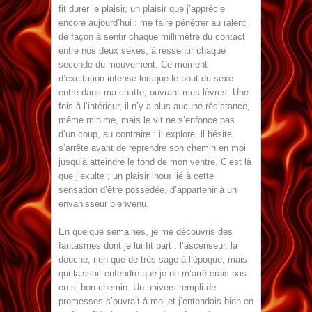
fit durer le plaisir, un plaisir que j’apprécie
encore aujourd’hui : me faire pénétrer au ralenti,
de façon à sentir chaque millimètre du contact
entre nos deux sexes, à ressentir chaque
seconde du mouvement. Ce moment
d’excitation intense lorsque le bout du sexe
entre dans ma chatte, ouvrant mes lèvres. Une
fois à l’intérieur, il n’y a plus aucune résistance,
même minime, mais le vit ne s’enfonce pas
d’un coup, au contraire : il explore, il hésite,
s’arrête avant de reprendre son chemin en moi
jusqu’à atteindre le fond de mon ventre. C’est là
que j’exulte ; un plaisir inouï lié à cette
sensation d’être possédée, d’appartenir à un
envahisseur bienvenu.
En quelque semaines, je me découvris des
fantasmes dont je lui fit part : l’ascenseur, la
douche, rien que de très sage à l’époque, mais
qui laissait entendre que je ne m’arrêterais pas
en si bon chemin. Un univers rempli de
promesses s’ouvrait à moi et j’entendais bien en