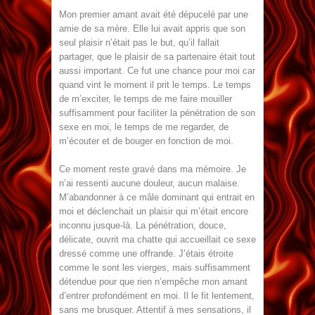
Mon premier amant avait été dépucelé par une
amie de sa mère. Elle lui avait appris que son
seul plaisir n’était pas le but, qu’il fallait
partager, que le plaisir de sa partenaire était tout
aussi important. Ce fut une chance pour moi car
quand vint le moment il prit le temps. Le temps
de m’exciter, le temps de me faire mouiller
suffisamment pour faciliter la pénétration de son
sexe en moi, le temps de me regarder, de
m’écouter et de bouger en fonction de moi.
Ce moment reste gravé dans ma mémoire. Je
n’ai ressenti aucune douleur, aucun malaise.
M’abandonner à ce mâle dominant qui entrait en
moi et déclenchait un plaisir qui m’était encore
inconnu jusque-là. La pénétration, douce,
délicate, ouvrit ma chatte qui accueillait ce sexe
dressé comme une offrande. J’étais étroite
comme le sont les vierges, mais suffisamment
détendue pour que rien n’empêche mon amant
d’entrer profondément en moi. Il le fit lentement,
sans me brusquer. Attentif à mes sensations, il