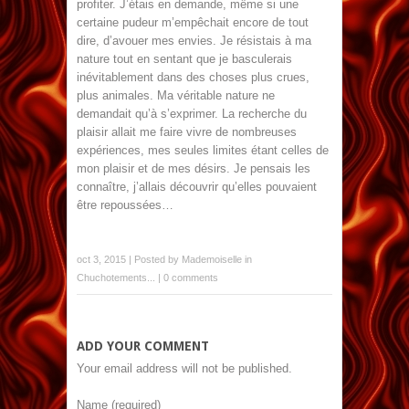
profiter. J’étais en demande, même si une
certaine pudeur m’empêchait encore de tout
dire, d’avouer mes envies. Je résistais à ma
nature tout en sentant que je basculerais
inévitablement dans des choses plus crues,
plus animales. Ma véritable nature ne
demandait qu’à s’exprimer. La recherche du
plaisir allait me faire vivre de nombreuses
expériences, mes seules limites étant celles de
mon plaisir et de mes désirs. Je pensais les
connaître, j’allais découvrir qu’elles pouvaient
être repoussées…
oct 3, 2015 | Posted by
Mademoiselle
in
Chuchotements...
|
0 comments
ADD YOUR COMMENT
Your email address will not be published.
Name (required)