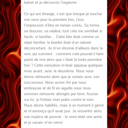
baiser et je découvris l’orgasme.
Ce qui est étrange, c’est que lorsque je touchai
son sexe pour la première fois, j’eus
l’impression d’être en terrain connu. Sa forme,
sa douceur, sa raideur, tout cela me semblait si
facile, si familier… Cette bite était comme un
objet familier, la branler était d’un naturel
déconcertant. Je m’en étonnai d’ailleurs dans la
ours qui suivirent : comment cela pouvait-il faire
partie de moi alors que c’était la toute première
fois ? Cette sensation m’était apparue quelques
mois avant, avec le deuxième. Nous nous
étions retrouvés alors que je sortais avec son
successeur. Nous avons fini par nous
embrasser et de fil en aiguille nous nous
sommes retrouvés allongés par terre. Assise
sur lui, je frottais mon pubis contre le sien.
Nous étions habillés, mais à un moment il gémit
et m’annonça qu’il avait joui. Je ressentis alors
une espèce de pouvoir : le sexe était une arme
et je savais m’en servir.