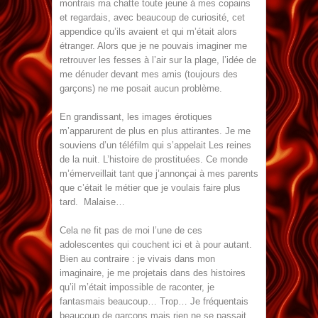
montrais ma chatte toute jeune à mes copains
et regardais, avec beaucoup de curiosité, cet
appendice qu’ils avaient et qui m’était alors
étranger. Alors que je ne pouvais imaginer me
retrouver les fesses à l’air sur la plage, l’idée de
me dénuder devant mes amis (toujours des
garçons) ne me posait aucun problème.
En grandissant, les images érotiques
m’apparurent de plus en plus attirantes. Je me
souviens d’un téléfilm qui s’appelait Les reines
de la nuit. L’histoire de prostituées. Ce monde
m’émerveillait tant que j’annonçai à mes parents
que c’était le métier que je voulais faire plus
tard. Malaise…
Cela ne fit pas de moi l’une de ces
adolescentes qui couchent ici et à pour autant.
Bien au contraire : je vivais dans mon
imaginaire, je me projetais dans des histoires
qu’il m’était impossible de raconter, je
fantasmais beaucoup… Trop… Je fréquentais
beaucoup de garçons mais rien ne se passait