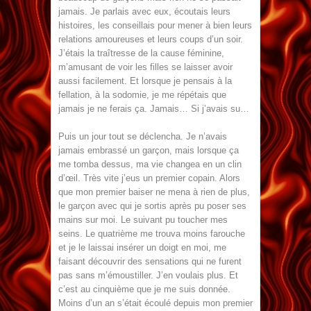
jamais. Je parlais avec eux, écoutais leurs
histoires, les conseillais pour mener à bien leurs
relations amoureuses et leurs coups d’un soir.
J’étais la traîtresse de la cause féminine,
m’amusant de voir les filles se laisser avoir
aussi facilement. Et lorsque je pensais à la
fellation, à la sodomie, je me répétais que
jamais je ne ferais ça. Jamais… Si j’avais su…
Puis un jour tout se déclencha. Je n’avais
jamais embrassé un garçon, mais lorsque ça
me tomba dessus, ma vie changea en un clin
d’œil. Très vite j’eus un premier copain. Alors
que mon premier baiser ne mena à rien de plus,
le garçon avec qui je sortis après pu poser ses
mains sur moi. Le suivant pu toucher mes
seins. Le quatrième me trouva moins farouche
et je le laissai insérer un doigt en moi, me
faisant découvrir des sensations qui ne furent
pas sans m’émoustiller. J’en voulais plus. Et
c’est au cinquième que je me suis donnée.
Moins d’un an s’était écoulé depuis mon premier